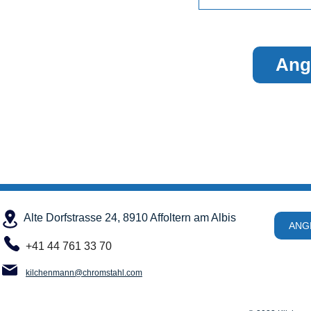
Ang
Alte Dorfstrasse 24, 8910 Affoltern am Albis
ANG
+41 44 761 33 70
kilchenmann@chromstahl.com